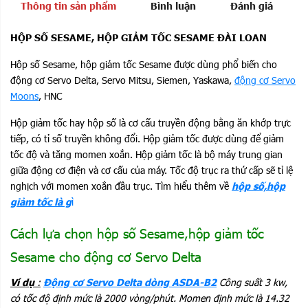
Thông tin sản phẩm
Bình luận
Đánh giá
HỘP SỐ SESAME, HỘP GIẢM TỐC SESAME ĐÀI LOAN
Hộp số Sesame, hộp giảm tốc Sesame được dùng phổ biến cho
động cơ Servo Delta, Servo Mitsu, Siemen, Yaskawa,
động cơ Servo
Moons
, HNC
Hộp giảm tốc hay hộp số là cơ cấu truyền động bằng ăn khớp trực
tiếp, có tỉ số truyền không đổi. Hộp giảm tốc được dùng để giảm
tốc độ và tăng momen xoắn. Hộp giảm tốc là bộ máy trung gian
giữa động cơ điện và cơ cấu của máy. Tốc độ trục ra thứ cấp sẽ tỉ lệ
nghịch với momen xoắn đầu trục. Tìm hiểu thêm về
hộp số,hộp
giảm tốc là g
ì
Cách lựa chọn hộp số Sesame,hộp giảm tốc
Sesame cho động cơ Servo Delta
Ví dụ
:
Động cơ Servo Delta dòng ASDA-B2
Công suất 3 kw,
có tốc độ định mức là 2000 vòng/phút. Momen định mức là 14.32