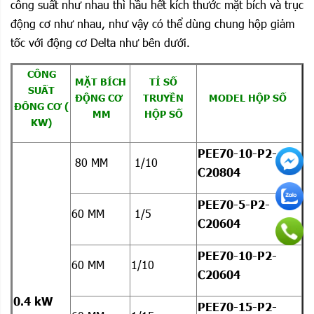
công suất như nhau thì hầu hết kích thước mặt bích và trục
động cơ như nhau, như vậy có thể dùng chung hộp giảm
tốc với động cơ Delta như bên dưới.
CÔNG
MẶT BÍCH
TỈ SỐ
SUẤT
ĐỘNG CƠ
TRUYỀN
MODEL HỘP SỐ
ĐÔNG CƠ (
MM
HỘP SỐ
KW)
PEE70-10-P2-
80 MM
1/10
C20804
PEE70-5-P2-
60 MM
1/5
C20604
PEE70-10-P2-
60 MM
1/10
C20604
0.4 kW
PEE70-15-P2-