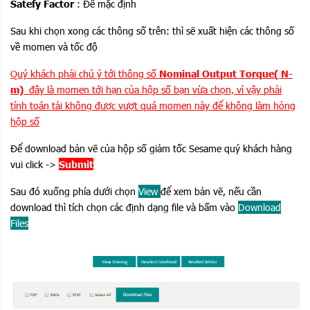
Satefy Factor
: Để mặc định
Sau khi chọn xong các thông số trên: thì sẽ xuất hiện các thông số
về momen và tốc độ
Quý khách phải chú ý tới thông số
Nominal Output Torque( N-
m)
đây là momen tới hạn của hộp số bạn vừa chọn, vì vậy phải
tính toán tải không được vượt quá momen này để không làm hỏng
hộp số
Để download bản vẽ của hộp số giảm tốc Sesame quý khách hàng
vui click ->
Submit
Sau đó xuống phía dưới chọn
View
để xem bản vẽ, nếu cần
download thì tích chọn các định dạng file và bấm vào
Download
Files