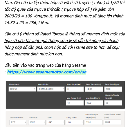
N.m. Giờ nếu ta lắp thêm hộp số với tỉ số truyền ( ratio ) là 1/20 thì
tốc độ quay của trục ra thứ cấp ( trục ra hộp số ) sẽ giảm còn
2000/20 = 100 vòng/phút. Và momen định mức sẽ tăng lên thành
14.32 x 20 = 286,4 N.m.
Cần chú ý thông số Rated Torque là thông số momen định mức của
hộp số nếu tải vượt quá thông số này sẽ dẫn tới nóng và nhanh
hỏng hộp số cần phải chọn hộp số với Frame size to hơn để chịu
được moment định mức lớn hơn.
Đầu tiền vào vào trang web của hãng Sesame
:
https://www.sesamemotor.com/en/sa