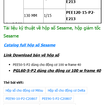
E213
PEE120-15-P2-
130 MM
1/15
E213
1 ~2 kW
Tài liệu kỹ thuật về hộp số Sesame, hộp giảm tốc
PEE120T-20-P2-
130 MM
1/20
Sesame
E213
Catalog full hộp số Sesame
PEE120T-25-P2-
130 MM
1/25
E213
Link Download bản vẽ hộp số
1~1.5
PEE50-5-P2 dùng cho động cơ 100 w frame 40
130 MM
1/10
PGR115-10-P2
kW
PGL60-5-P2 dùng cho động cơ 100 w frame 40
Thẻ bài viết:
Hộp số cho động cơ Mitsu
Hộp số cho động cơ Delta
PEE90-10-P2-C20807
PEE90-5-P2-C20807