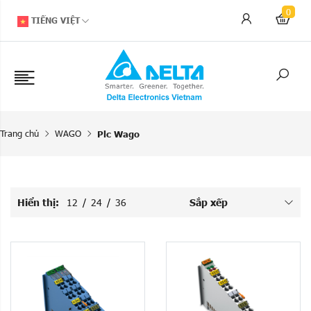
0
TIẾNG VIỆT
Trang chủ
WAGO
Plc Wago
Hiển thị:
12
/
24
/
36
Sắp xếp