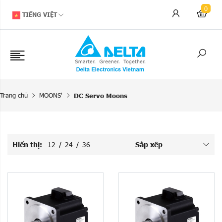
0
TIẾNG VIỆT
Trang chủ
MOONS'
DC Servo Moons
Hiển thị:
12
/
24
/
36
Sắp xếp