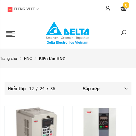
0
TIẾNG VIỆT
Trang chủ
HNC
Biến tần HNC
Hiển thị:
12
/
24
/
36
Sắp xếp