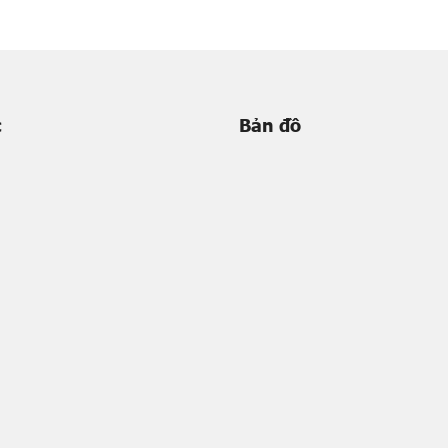
c
Bản đồ
m