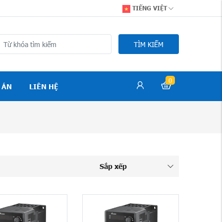
TIẾNG VIỆT
TÌM KIẾM
0
 ÁN
LIÊN HỆ
Sắp xếp