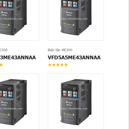
ME300
Biến tần ME300
A3ME43ANNAA
VFD5A5ME43ANNAA