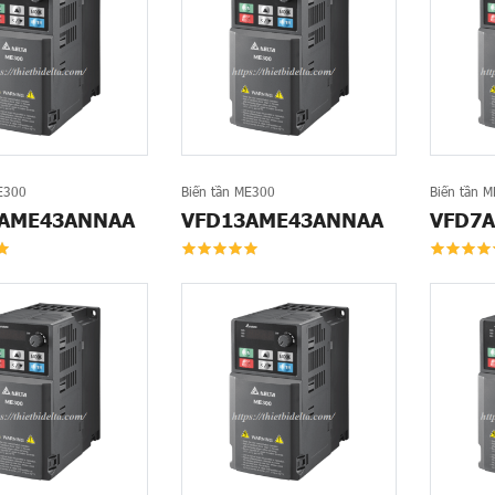
E300
Biến tần ME300
Biến tần 
AME43ANNAA
VFD13AME43ANNAA
VFD7