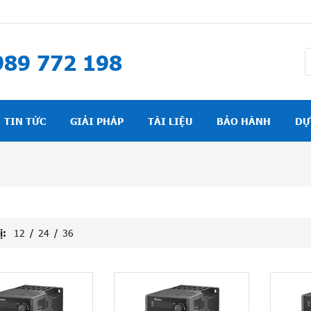
89 772 198
TIN TỨC
GIẢI PHÁP
TÀI LIỆU
BẢO HÀNH
DỰ
ị:
12
/
24
/
36