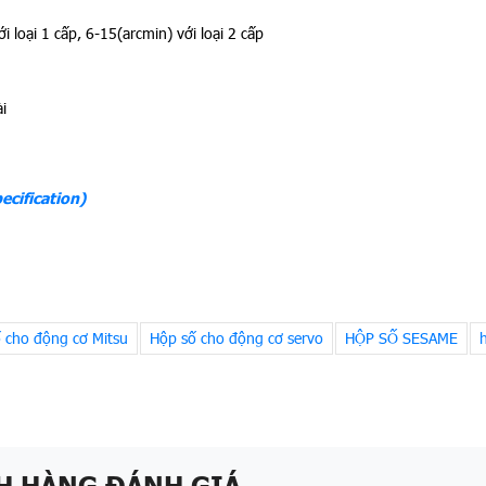
 loại 1 cấp, 6-15(arcmin) với loại 2 cấp
i
cification)
 cho động cơ Mitsu
Hộp số cho động cơ servo
HỘP SỐ SESAME
H HÀNG ĐÁNH GIÁ