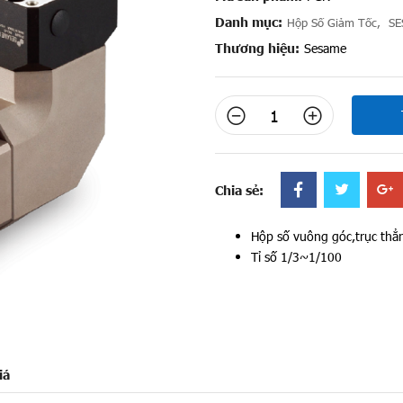
Danh mục:
Hộp Số Giảm Tốc
,
SE
Thương hiệu:
Sesame
Chia sẻ:
Hộp số vuông góc,trục th
Tỉ số 1/3~1/100
iá