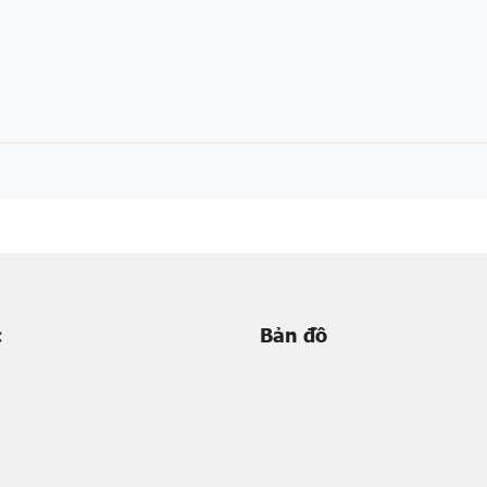
c
Bản đồ
m