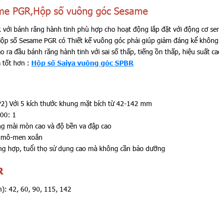
me PGR,Hộp số vuông góc Sesame
với bánh răng hành tinh phù hợp cho hoạt động lắp đặt với động cơ se
Hộp số Sesame PGR có Thiết kế vuông góc phải giúp giảm đáng kể không 
o ra đầu bánh răng hành tinh với sai số thấp, tiếng ồn thấp, hiệu suất ca
 tốt hơn :
Hộp số Saiya vuông góc SPBR
P2) Với 5 kích thước khung mặt bích từ 42-142 mm
100: 1
ng mài mòn cao và độ bền va đập cao
ra mô-men xoắn
ổng hợp, tuổi thọ sử dụng cao mà không cần bảo dưỡng
R
: 42, 60, 90, 115, 142