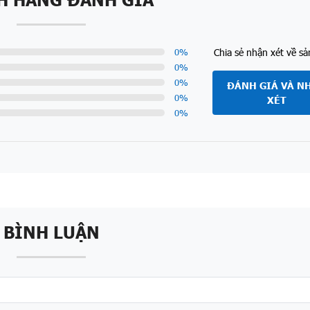
Chia sẻ nhận xét về s
0
%
0
%
0
%
ĐÁNH GIÁ VÀ N
0
%
XÉT
0
%
BÌNH LUẬN