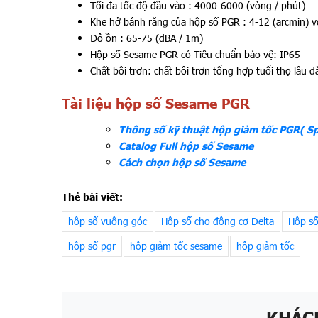
Tối đa tốc độ đầu vào : 4000-6000 (vòng / phút)
Khe hở bánh răng của hộp số PGR : 4-12 (arcmin) với
Độ ồn : 65-75 (dBA / 1m)
Hộp số Sesame PGR có Tiêu chuẩn bảo vệ: IP65
Chất bôi trơn: chất bôi trơn tổng hợp tuổi thọ lâu dà
Tài liệu hộp số Sesame PGR
Thông số kỹ thuật hộp giảm tốc PGR( Spe
Catalog Full hộp số Sesame
Cách chọn hộp số Sesame
Thẻ bài viết:
hộp số vuông góc
Hộp số cho động cơ Delta
Hộp số
hộp số pgr
hộp giảm tốc sesame
hộp giảm tốc
KHÁC