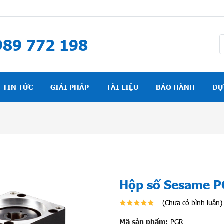
89 772 198
TIN TỨC
GIẢI PHÁP
TÀI LIỆU
BẢO HÀNH
DỰ
Hộp số Sesame 
(Chưa có bình luận)
Mã sản phẩm:
PGR