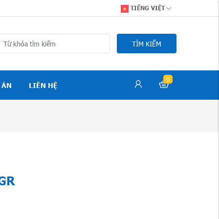
TIẾNG VIỆT
TÌM KIẾM
0
 ÁN
LIÊN HỆ
PGR