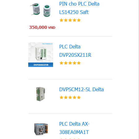
PIN cho PLC Delta
LS14250 Saft
350,000
VND
PLC Delta
DVP20SX211R
DVPSCM12-SL Delta
PLC Delta AX-
308EA0MA1T