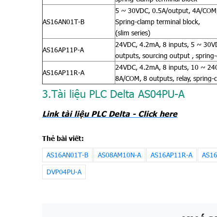
5 ~ 30VDC, 0.5A/output, 4A/COM, 
AS16AN01T-B
Spring-clamp terminal block,
(slim series)
24VDC, 4.2mA, 8 inputs, 5 ~ 30V
AS16AP11P-A
outputs, sourcing output , spring
24VDC, 4.2mA, 8 inputs, 10 ~ 24
AS16AP11R-A
8A/COM, 8 outputs, relay, spring-
3.Tài liệu PLC Delta
AS04PU-A
Link tài liệu PLC Delta - Click here
Thẻ bài viết:
AS16AN01T-B
AS08AM10N-A
AS16AP11R-A
AS16
DVP04PU-A