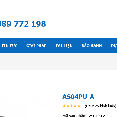
89 772 198
TIN TỨC
GIẢI PHÁP
TÀI LIỆU
BẢO HÀNH
DỰ
AS04PU-A
(Chưa có bình luận)
Mã sản phẩm:
AS04PU-A