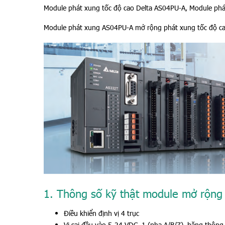
Module phát xung tốc độ cao Delta AS04PU-A, Module ph
Module phát xung AS04PU-A mở rộng phát xung tốc độ c
1. Thông số kỹ thật module mở rộn
Điều khiển định vị 4 trục
Vi sai đầu vào 5-24 VDC, 1 (pha A/B/Z), băng thông