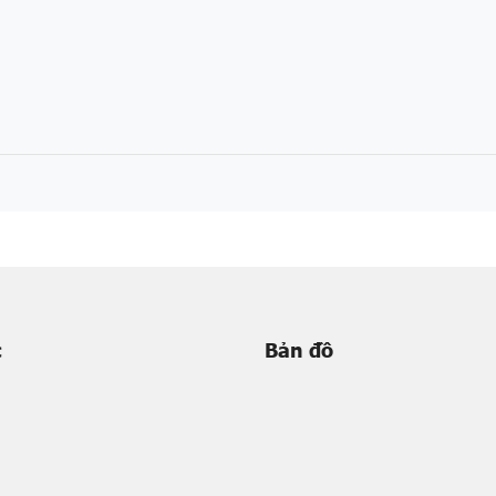
c
Bản đồ
m