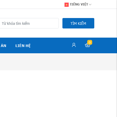
TIẾNG VIỆT
TÌM KIẾM
0
 ÁN
LIÊN HỆ