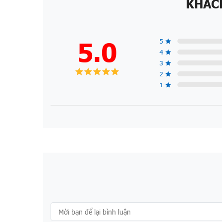
KHÁC
5.0
5
4
3
2
1