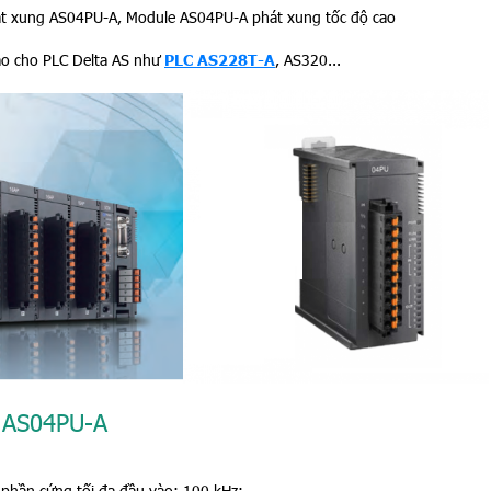
át xung AS04PU-A, Module AS04PU-A phát xung tốc độ cao
ao cho PLC Delta AS như
PLC AS228T-A
, AS320...
g
AS04PU-A
 phần cứng tối đa đầu vào: 100 kHz;