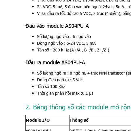
24 VDC, 5 mA, 5 đầu vào bên ngoài 24vdc, 5mA. băn
Vi sai đầu ra tốc độ cao 5 VDC, 2 trục (4 điểm), băn
Đầu vào module AS04PU-A
Số lượng ngõ vào : 6 ngõ vào
Dòng ngõ vào : 5-24 VDC, 5 mA
Tần số : 200 k Hz (A+/A-, B+/B-, Z+/Z-)
Đầu ra module AS04PU-A
Số lượng ngõ ra : 8 ngõ ra, 4 trục NPN transistor (s
Dòng điện ngõ ra : 5 Vdc
Tần số 100 Khz
Thời gian phản hồi max :0.1 μs
2. Bảng thông số các module mở rộn
Module I/O
Thông số
AS08AM10N-A
24VDC, 4.2mA, 8 inputs, spring-c