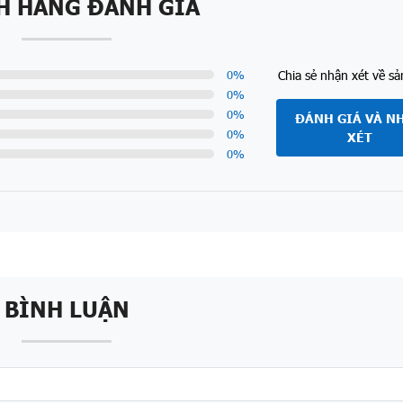
H HÀNG ĐÁNH GIÁ
Chia sẻ nhận xét về s
0
%
0
%
0
%
ĐÁNH GIÁ VÀ N
0
%
XÉT
0
%
BÌNH LUẬN