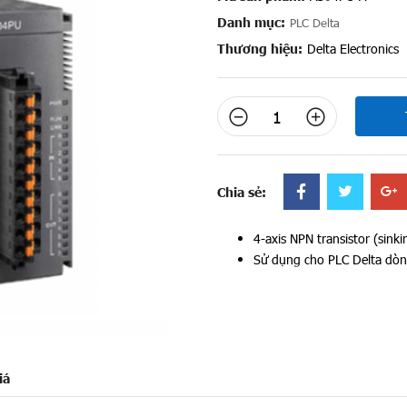
Danh mục:
PLC Delta
Thương hiệu:
Delta Electronics
Chia sẻ:
4-axis NPN transistor (sink
Sử dụng cho PLC Delta dò
iá