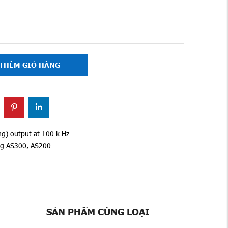
THÊM GIỎ HÀNG
ing) output at 100 k Hz
ng AS300, AS200
SẢN PHẨM CÙNG LOẠI