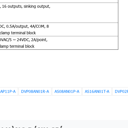
16 outputs, sinking output,
DC, 0.5A/output, 4A/COM, 8
-clamp terminal block
0VAC/5 ~ 24VDC, 2A/point,
clamp terminal block
AP11P-A
DVP08AN01R-A
AS08AN01P-A
AS16AN01T-A
DVP02