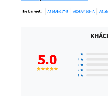
Thẻ bài viết:
AS16AN01T-B
AS08AM10N-A
AS16
KHÁC
5.0
5
4
3
2
1