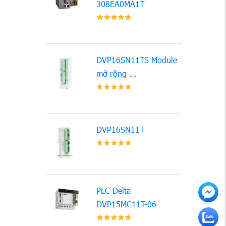
308EA0MA1T
DVP16SN11TS Module
mở rộng ...
DVP16SN11T
PLC Delta
DVP15MC11T-06