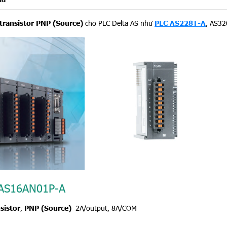
transistor
PNP (Source)
cho PLC Delta AS như
PLC AS228T-A
, AS320
AS16AN01P-A
sistor
,
PNP (Source)
2A/output
,
8A/COM