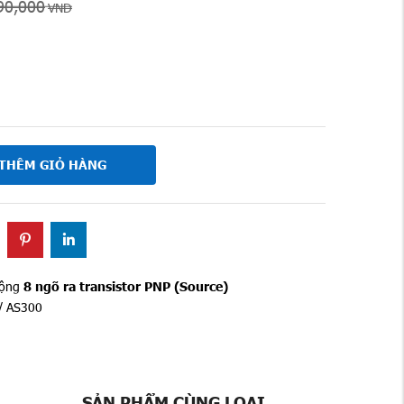
90,000
VND
THÊM GIỎ HÀNG
rộng
8 ngõ ra transistor
PNP (Source)
/ AS300
SẢN PHẨM CÙNG LOẠI