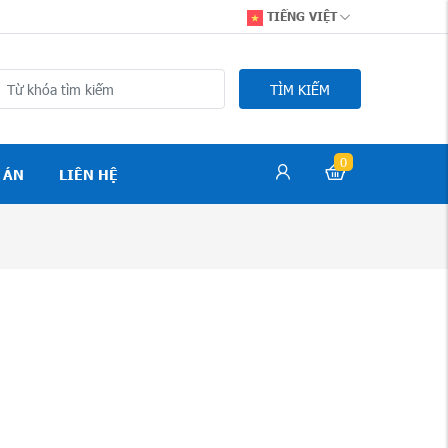
TIẾNG VIỆT
TÌM KIẾM
0
 ÁN
LIÊN HỆ