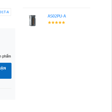
01T-A
AS02PU-A
ản phẩm
HẬN