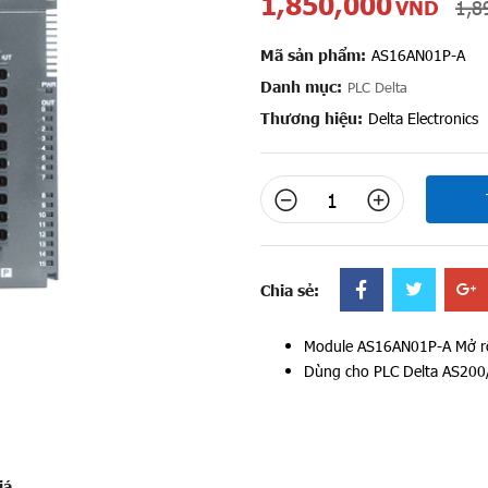
1,850,000
VND
1,8
Mã sản phẩm:
AS16AN01P-A
Danh mục:
PLC Delta
Thương hiệu:
Delta Electronics
Chia sẻ:
Module AS16AN01P-A Mở 
Dùng cho PLC Delta AS200
iá