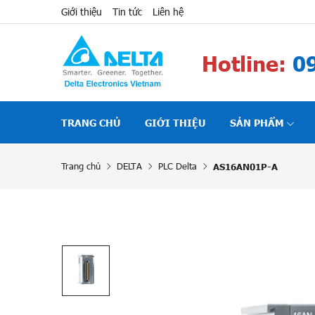
Giới thiệu
Tin tức
Liên hệ
Hotline:
09
TRANG CHỦ
GIỚI THIỆU
SẢN PHẨM
Trang chủ
DELTA
PLC Delta
AS16AN01P-A