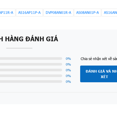
AP11R-A
AS16AP11P-A
DVP08AN01R-A
AS08AN01P-A
AS16AN
H HÀNG ĐÁNH GIÁ
Chia sẻ nhận xét về s
0
%
0
%
0
%
ĐÁNH GIÁ VÀ N
0
%
XÉT
0
%