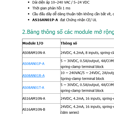
Dải diện áp
10–240 VAC / 5–24 VDC
Thời gian phản hồi 1 ms
Cầu đấu dây dễ dàng thuận tiện không cần bắt vít, c
AS16AN01P-A
đạt Chứng nhận CE/ UL
2.Bảng thông số các module mở rộng
Module I/O
Thông số
AS08AM10N-A
24VDC, 4.2mA, 8 inputs, spring-c
5 ~ 30VDC, 0.5A/output, 4A/COM, 
AS08AN01P-A
spring-clamp terminal block
10 ~ 240VAC/5 ~ 24VDC, 2A/outpu
AS08AN01R-A
Spring-clamp terminal block
5 ~ 30VDC, 0.5A/output, 4A/COM, 
AS08AN01T-A
spring-clamp terminal block
AS16AM10N-A
24VDC, 4.2mA, 16 inputs, spring-
24VDC, 4.2mA, 16 inputs, spring-
AS16AM10N-B
(slim series)