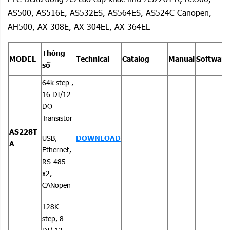
AS500, AS516E, AS532ES, AS564ES, AS524C Canopen,
DVP-20PM
DOWNLOAD
DOWNLOAD
AH500, AX-308E, AX-304EL, AX-364EL
DVP10MC
DOWNLOAD
DOWNLOAD
Thông
MODEL
Technical
Catalog
Manual
Software
số
64k step ,
16 DI/12
DO
Transistor
AS228T-
USB,
DOWNLOAD
A
Ethernet,
RS-485
x2,
CANopen
128K
step, 8