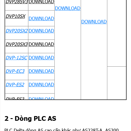
DVP28SV3
DOWNLOAD
DOWNLOAD
DVP10SX
DOWNLOAD
DOWNLOAD
D
DVP20SX2
DOWNLOAD
DVP20SX3
DOWNLOAD
DVP-12SC
DOWNLOAD
DVP-EC3
DOWNLOAD
DVP-ES2
DOWNLOAD
DVP-ES3
DOWNLOAD
ISPSoft
DVP20EX2
DOWNLOAD
V3.04
2 - Dòng PLC AS
DVP-EH3
DOWNLOAD
PLC Delta dòng AS
cao cấp khác như AS228T-A, AS300,