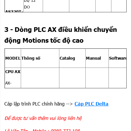
DI/ 12
DO
AS320T-
DOWNLOAD
DOWNLOAD
B
USB,
Ethernet,
3 - Dòng PLC AX điều khiển chuyển
RS-485 x
2
động Motions tốc độ cao
128K
step, 16
MODEL
Thông số
Catalog
Manual
Software
DI/ 16
DO
CPU AX
Transistor
AS332T-
DOWNLOAD
AX-
A
USB,
C12E
Ethernet,
AX-
RS-485 x
Cáp lập trình PLC chính hãng -->
Cáp PLC Delta
-Điều khiển EtherCat
308E
2
8/16/32 trục
Để được tư vấn thêm vui lòng liên hệ
AX-
-4 trục xung tốc độ
DIAInstall
316E
DOWNLOAD
DOWLOAD
cao 200 Khz
Lê Văn Tân - Mobile : 0989 772 198