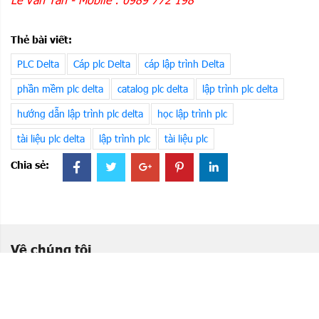
AX
AX-
-Tích hợp
816E
RS485/232/Ethernet
Thẻ bài viết:
AX-
PLC Delta
Cáp plc Delta
cáp lập trình Delta
832E
phần mềm plc delta
catalog plc delta
lập trình plc delta
AX-
hướng dẫn lập trình plc delta
học lập trình plc
864E
tài liệu plc delta
lập trình plc
tài liệu plc
Chia sẻ:
Về chúng tôi
Địa chỉ: Hà Nội : P Yên Sở- Q. Hoàng Mai, Hà Nội
HCM: P Bình Hưng Hòa, Q. Bình Tân, Hồ Chí Minh