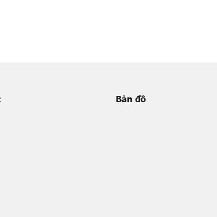
c
Bản đồ
m