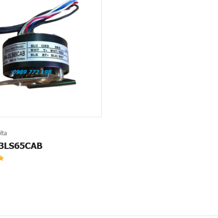
lta
3LS65CAB