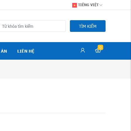
TIẾNG VIỆT
TÌM KIẾM
0
 ÁN
LIÊN HỆ