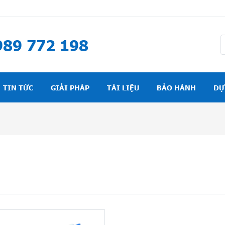
89 772 198
TIN TỨC
GIẢI PHÁP
TÀI LIỆU
BẢO HÀNH
DỰ