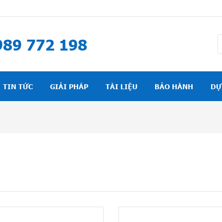
89 772 198
TIN TỨC
GIẢI PHÁP
TÀI LIỆU
BẢO HÀNH
DỰ