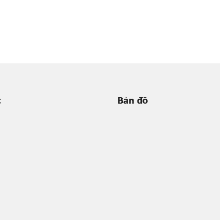
c
Bản đồ
m