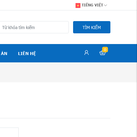
TIẾNG VIỆT
TÌM KIẾM
0
 ÁN
LIÊN HỆ