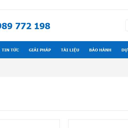
89 772 198
TIN TỨC
GIẢI PHÁP
TÀI LIỆU
BẢO HÀNH
DỰ