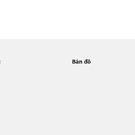
c
Bản đồ
m