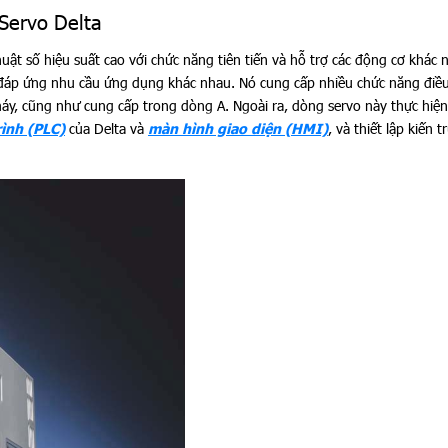
Servo Delta
uật số hiệu suất cao với chức năng tiên tiến và hỗ trợ các động cơ khác
 đáp ứng nhu cầu ứng dụng khác nhau. Nó cung cấp nhiều chức năng điều
y, cũng như cung cấp trong dòng A. Ngoài ra, dòng servo này thực hiện
rình (PLC)
của Delta và
màn hình giao diện (HMI)
, và thiết lập kiến t