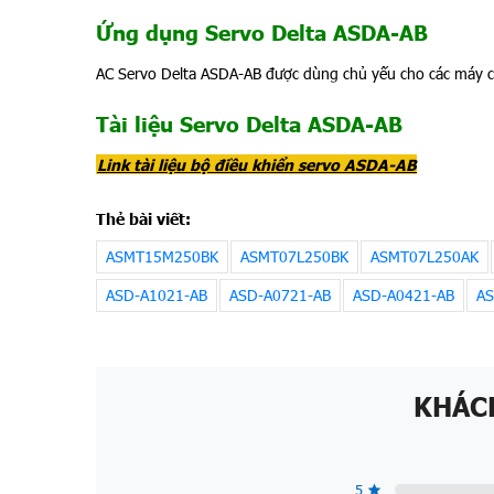
Ứng dụng Servo Delta ASDA-AB
AC Servo Delta ASDA-AB được dùng chủ yếu cho các máy c
Tài liệu Servo Delta ASDA-AB
Link tài liệu bộ điều khiển servo ASDA-AB
Thẻ bài viết:
ASMT15M250BK
ASMT07L250BK
ASMT07L250AK
ASD-A1021-AB
ASD-A0721-AB
ASD-A0421-AB
AS
KHÁC
5