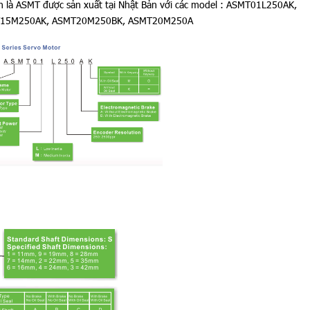
́n là ASMT được sản xuất tại Nhật Bản với các model : ASMT01L250AK,
T15M250AK, ASMT20M250BK, ASMT20M250A