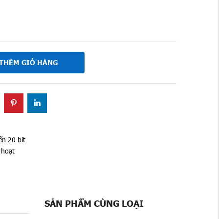
THÊM GIỎ HÀNG
ến 20 bit
h hoạt
SẢN PHẨM CÙNG LOẠI