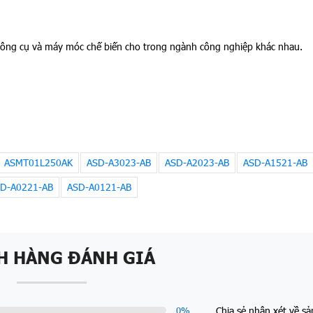
ông cụ và máy móc chế biến cho trong ngành công nghiệp khác nhau.
ASMT01L250AK
ASD-A3023-AB
ASD-A2023-AB
ASD-A1521-AB
D-A0221-AB
ASD-A0121-AB
H HÀNG ĐÁNH GIÁ
Chia sẻ nhận xét về s
0
%