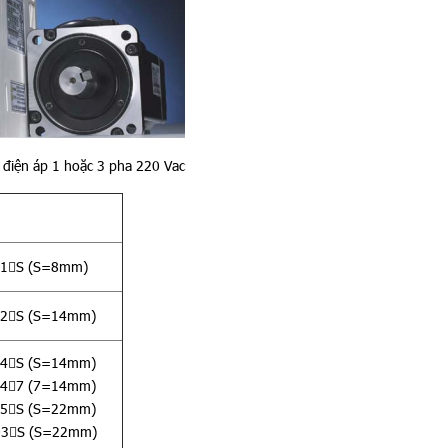
 điện áp 1 hoặc 3 pha 220 Vac
1

S (S=8mm)
2

S (S=14mm)
4

S (S=14mm)
4

7 (7=14mm)
5

S (S=22mm)
03

S (S=22mm)