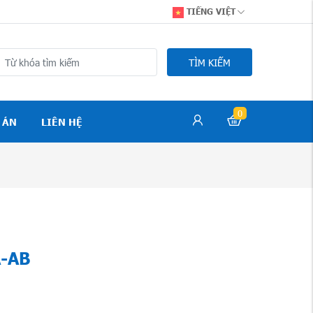
TIẾNG VIỆT
TÌM KIẾM
0
 ÁN
LIÊN HỆ
A-AB