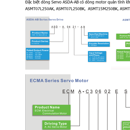
Đặc biệt dòng Servo ASDA-AB có dòng motor quán tính lơ
ASMT07L250AK, ASMT07L250BK, ASMT15M250BK, ASM