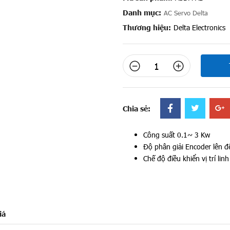
Danh mục:
AC Servo Delta
Thương hiệu:
Delta Electronics
Chia sẻ:
Công suất 0.1~ 3 Kw
Độ phân giải Encoder lên đ
Chế độ điều khiển vị trí lin
iá