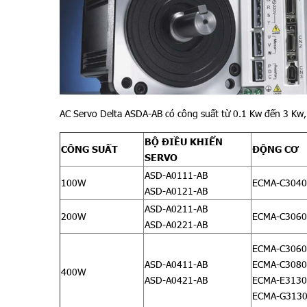
AC Servo Delta ASDA-AB có công suất từ 0.1 Kw đến 3 Kw,
BỘ ĐIỀU KHIỂN
CÔNG SUẤT
ĐỘNG CƠ
SERVO
ASD-A0111-AB
100W
ECMA-C3040
ASD-A0121-AB
ASD-A0211-AB
200W
ECMA-C3060
ASD-A0221-AB
ECMA-C3060
ASD-A0411-AB
ECMA-C3080
400W
ASD-A0421-AB
ECMA-E3130
ECMA-G313