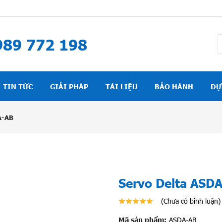
89 772 198
TIN TỨC
GIẢI PHÁP
TÀI LIỆU
BẢO HÀNH
DỰ
A-AB
Servo Delta ASD
(Chưa có bình luận)
Mã sản phẩm:
ASDA-AB