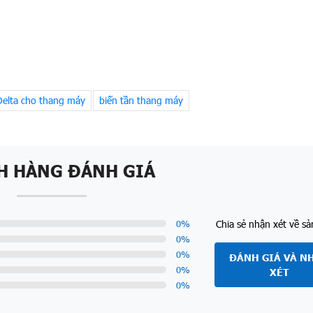
Delta cho thang máy
biến tần thang máy
H HÀNG ĐÁNH GIÁ
Chia sẻ nhận xét về s
0
%
0
%
0
%
ĐÁNH GIÁ VÀ N
0
%
XÉT
0
%