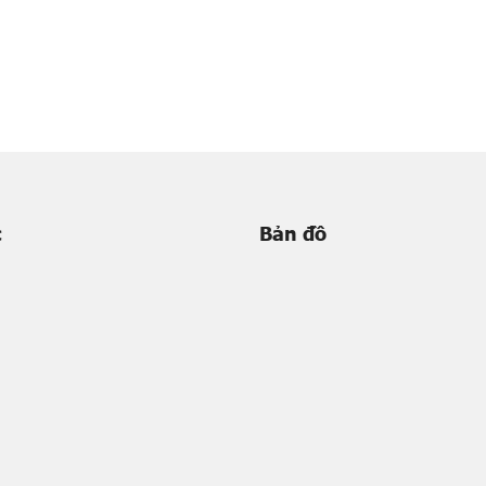
c
Bản đồ
m