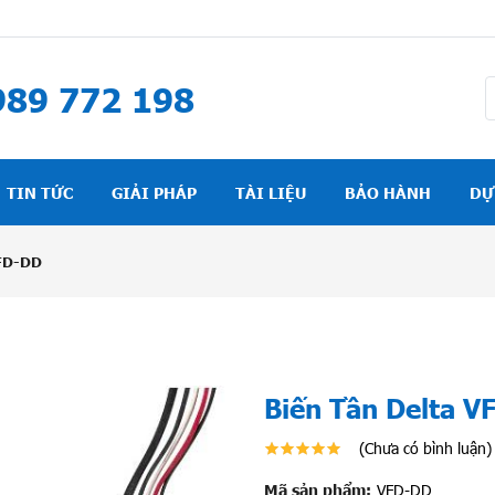
89 772 198
TIN TỨC
GIẢI PHÁP
TÀI LIỆU
BẢO HÀNH
DỰ
VFD-DD
Biến Tần Delta V
(Chưa có bình luận)
Mã sản phẩm:
VFD-DD