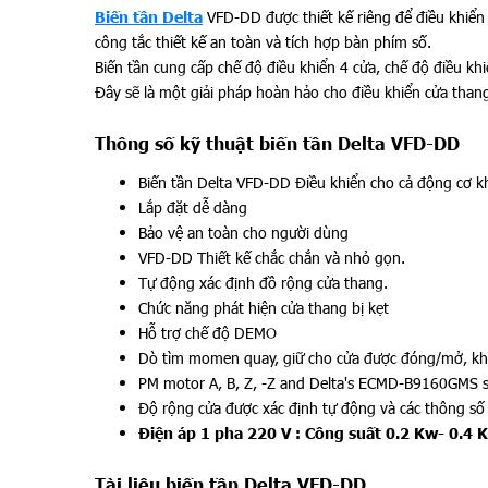
Biến tần Delta
VFD-DD được thiết kế riêng để điều khiển 
công tắc thiết kế an toàn và tích hợp bàn phím số.
Biến tần cung cấp chế độ điều khiển 4 cửa, chế độ điều kh
Đây sẽ là một giải pháp hoàn hảo cho điều khiển cửa tha
Thông số kỹ thuật biến tần Delta VFD-DD
Biến tần Delta VFD-DD Điều khiển cho cả động cơ 
Lắp đặt dễ dàng
Bảo vệ an toàn cho người dùng
VFD-DD Thiết kế chắc chắn và nhỏ gọn.
Tự động xác định đồ rộng cửa thang.
Chức năng phát hiện cửa thang bị kẹt
Hỗ trợ chế độ DEMO
Dò tìm momen quay, giữ cho cửa được đóng/mở, khi
PM motor A, B, Z, -Z and Delta's ECMD-B9160GMS s
Độ rộng cửa được xác định tự động và các thông số 
Điện áp 1 pha 220 V : Công suất 0.2 Kw- 0.4 
Tài liệu biến tần Delta VFD-DD