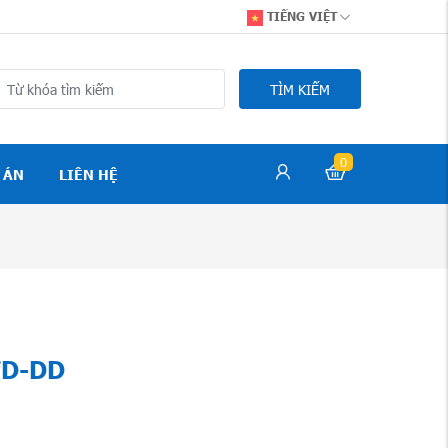
TIẾNG VIỆT
TÌM KIẾM
0
 ÁN
LIÊN HỆ
FD-DD